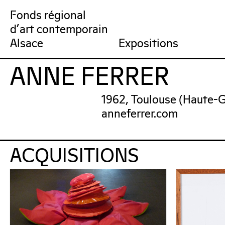
Fonds régional
d'art contemporain
Collection
Venir au FRAC
Qu’est-ce qu’un FRAC ?
Collection en ligne
Prochains rendez-vous
Équipe du FRAC
Artistes
Jardin du FRAC
Réseau et partenai
Dernières acquisit
Por
Alsace
Expositions
ANNE FERRER
FRAC Alsace
1962, Toulouse (Haute-
anneferrer.com
ACQUISITIONS