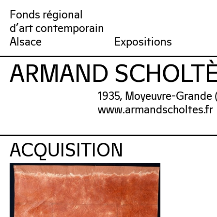
Fonds régional
d'art contemporain
Collection
Venir au FRAC
Qu’est-ce qu’un FRAC ?
Collection en ligne
Prochains rendez-vous
Équipe du FRAC
Artistes
Jardin du FRAC
Réseau et partenai
Dernières acquisit
Por
Alsace
Expositions
ARMAND SCHOLT
FRAC Alsace
1935, Moyeuvre-Grande (
www.armandscholtes.fr
ACQUISITION