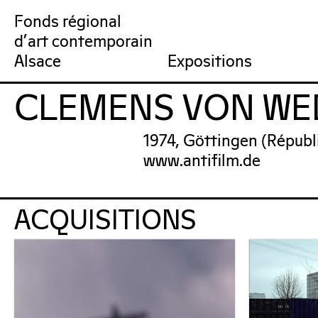
Fonds régional
d'art contemporain
Collection
Venir au FRAC
Qu’est-ce qu’un FRAC ?
Collection en ligne
Prochains rendez-vous
Équipe du FRAC
Artistes
Jardin du FRAC
Réseau et partenai
Dernières acquisit
Por
Alsace
Expositions
CLEMENS VON W
FRAC Alsace
1974, Göttingen (Républ
www.antifilm.de
ACQUISITIONS