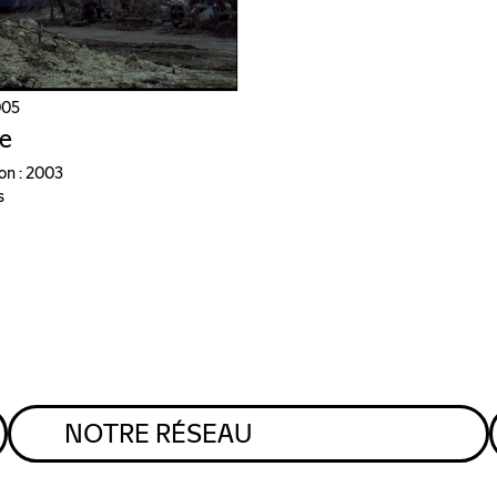
005
he
on : 2003
s
NOTRE RÉSEAU