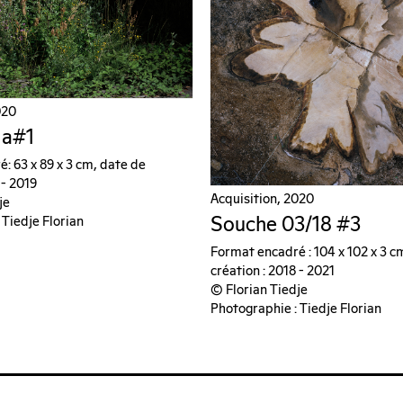
020
ia#1
: 63 x 89 x 3 cm, date de
 - 2019
Acquisition, 2020
je
Souche 03/18 #3
 Tiedje Florian
Format encadré : 104 x 102 x 3 c
création : 2018 - 2021
© Florian Tiedje
Photographie : Tiedje Florian