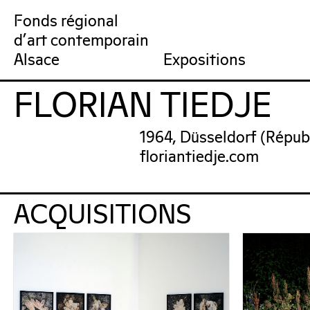
Fonds régional
d'art contemporain
Collection
Venir au FRAC
Qu’est-ce qu’un FRAC ?
Collection en ligne
Prochains rendez-vous
Équipe du FRAC
Artistes
Jardin du FRAC
Réseau et partenai
Dernières acquisit
Por
Alsace
Expositions
FLORIAN TIEDJE
FRAC Alsace
1964, Düsseldorf (Répub
floriantiedje.com
ACQUISITIONS