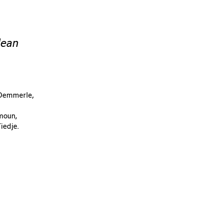
Jean
 Demmerle,
moun,
iedje.