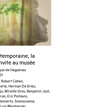
temporaine, la
invite au musée
que de Haguenau
21
, Robert Cahen,
rle, Herman De Vries,
u, Mireille Gros, Benjamin Just,
on, Eric Poitevin,
Rennertz, Scenocosme,
, Lois Weinberger.