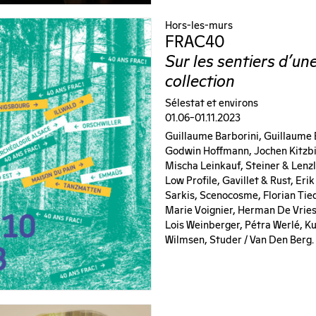
Hors-les-murs
FRAC40
Sur les sentiers d'un
collection
Sélestat et environs
01.06–01.11.2023
Guillaume Barborini, Guillaume 
Godwin Hoffmann, Jochen Kitzbi
Mischa Leinkauf, Steiner & Lenzl
Low Profile, Gavillet & Rust, Er
Sarkis, Scenocosme, Florian Tied
Marie Voignier, Herman De Vries
Lois Weinberger, Pétra Werlé, K
Wilmsen, Studer / Van Den Berg.