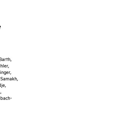
e
Barth,
hler,
inger,
ik Samakh,
je,
,
ubach-