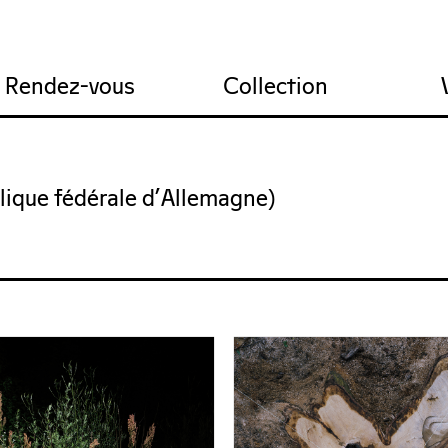
res
ions
tail du FRAC
Recrutement
Projet artistique
Nous contacter
Infos pratiques
Comité technique
Rendez-vous
Collection
lique fédérale d'Allemagne)