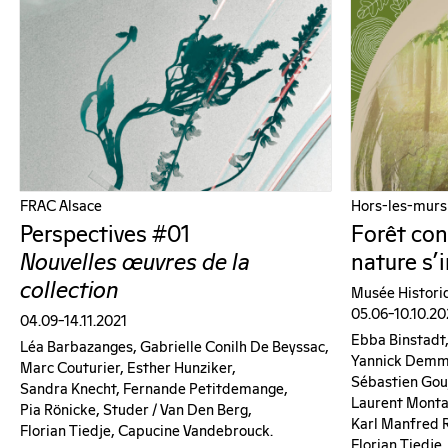
FRAC Alsace
Hors-les-murs
Perspectives #01
Forêt con
Nouvelles œuvres de la
nature s’
collection
Musée Histori
05.06–10.10.20
04.09–14.11.2021
Ebba Binstadt
Léa Barbazanges, Gabrielle Conilh De Beyssac,
Yannick Demme
Marc Couturier, Esther Hunziker,
Sébastien Gouj
Sandra Knecht, Fernande Petitdemange,
Laurent Montar
Pia Rönicke, Studer / Van Den Berg,
Karl Manfred 
Florian Tiedje, Capucine Vandebrouck.
Florian Tiedje