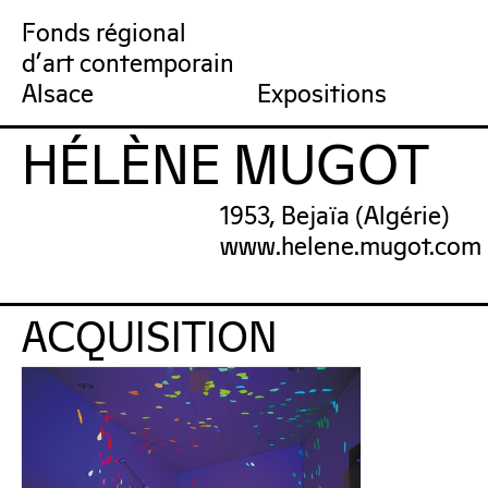
Fonds régional
d'art contemporain
Collection
Venir au FRAC
Qu’est-ce qu’un FRAC ?
Collection en ligne
Prochains rendez-vous
Équipe du FRAC
Artistes
Jardin du FRAC
Réseau et partenai
Dernières acquisit
Por
Alsace
Expositions
HÉLÈNE MUGOT
FRAC Alsace
1953, Bejaïa (Algérie)
www.helene.mugot.com
ACQUISITION