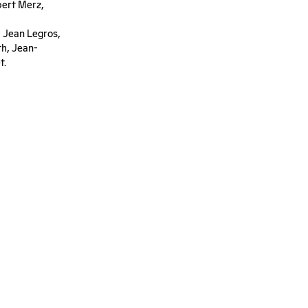
bert Merz,
 Jean Legros,
th, Jean-
t.