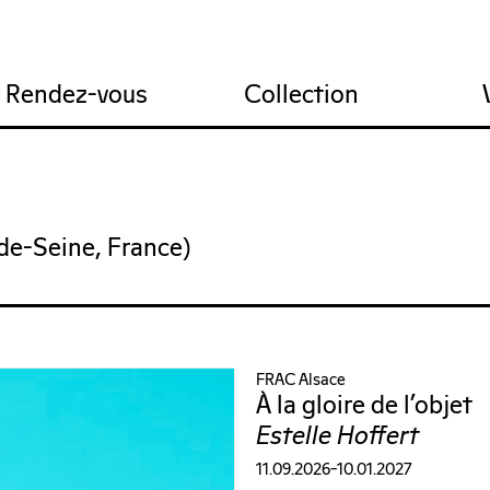
res
ions
tail du FRAC
Recrutement
Projet artistique
Nous contacter
Infos pratiques
Comité technique
Rendez-vous
Collection
-de-Seine, France)
FRAC Alsace
À la gloire de l’objet
Estelle Hoffert
11.09.2026–10.01.2027