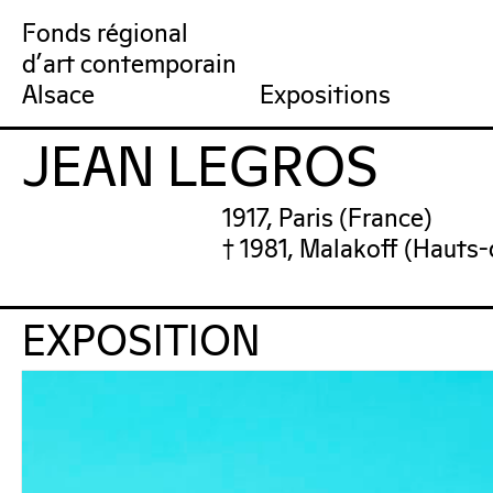
Fonds régional
d'art contemporain
Collection
Venir au FRAC
Qu’est-ce qu’un FRAC ?
Collection en ligne
Prochains rendez-vous
Équipe du FRAC
Artistes
Jardin du FRAC
Réseau et partenai
Dernières acquisit
Por
Alsace
Expositions
JEAN LEGROS
FRAC Alsace
1917, Paris (France)
† 1981, Malakoff (Hauts
EXPOSITION