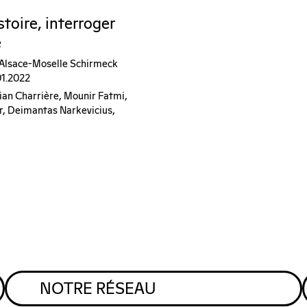
istoire, interroger
é
'Alsace-Moselle Schirmeck
01.2022
lian Charrière, Mounir Fatmi,
r, Deimantas Narkevicius,
NOTRE RÉSEAU