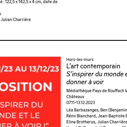
 : 122,5 x 142,5 x 4 cm, date de
s
 Julian Charrière
Hors-les-murs
L’art contemporain
S’inspirer du monde e
donner à voir
Médiathèque Pays de Rouffach V
Châteaux
07.11–13.12.2023
Léa Barbazanges, Ben (benjamin 
Rémi Blanchard, Jean-Baptiste B
Elina Brotherus, Julian Charrièr