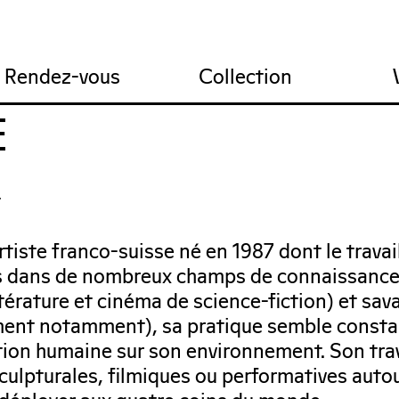
res
ions
tail du FRAC
Recrutement
Projet artistique
Nous contacter
Infos pratiques
Comité technique
Rendez-vous
Collection
E
t
rtiste franco-suisse né en 1987 dont le trava
s dans de nombreux champs de connaissances
ttérature et cinéma de science-fiction) et sav
ement notamment), sa pratique semble cons
ation humaine sur son environnement. Son trav
sculpturales, filmiques ou performatives aut