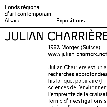
Fonds régional
d'art contemporain
Collection
Venir au FRAC
Qu’est-ce qu’un FRAC ?
Collection en ligne
Prochains rendez-vous
Équipe du FRAC
Artistes
Jardin du FRAC
Réseau et partenai
Dernières acquisit
Por
Alsace
Expositions
JULIAN CHARRIÈR
FRAC Alsace
1987, Morges (Suisse)
www.julian-charriere.ne
Julian Charrière est un a
recherches approfondie
historique, populaire (li
sciences de l’environn
l’empreinte de la civilis
forme d’investigations 