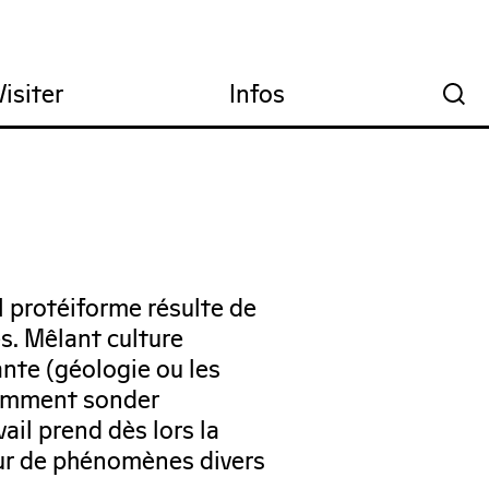
Visiter
Infos
🔍
il protéiforme résulte de
. Mêlant culture
ante (géologie ou les
tamment sonder
ail prend dès lors la
our de phénomènes divers