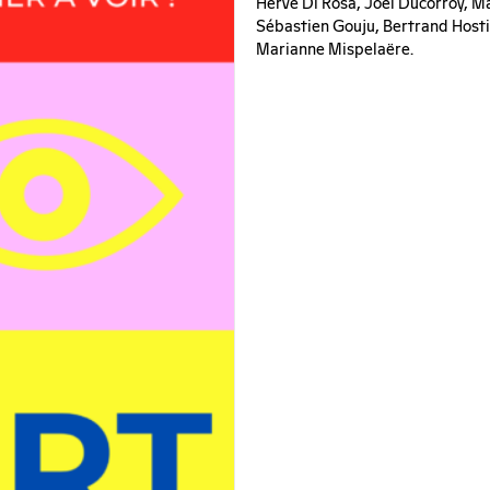
Hervé Di Rosa, Joël Ducorroy, Ma
Sébastien Gouju, Bertrand Hosti
Marianne Mispelaëre.