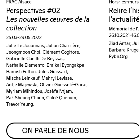
FRAC Alsace
Hors-les-murs
Perspectives #02
Relire l’h
Les nouvelles œuvres de la
l’actualit
collection
Mémorial de l
26.10.2021–16.
25.03–29.05.2022
Ziad Antar, Ju
Juliette Jouannais, Julian Charrière,
Barbara Kruge
Jeongmoon Choi, Clément Cogitore,
Rybn.org.
Gabrielle Conilh De Beyssac,
Nathalie Elemento, Em’kal Eyongakpa,
Hamish Fulton, Jules Guissart,
Mischa Leinkauf, Mehryl Levisse,
Antje Majewski, Olivier Guesselé-Garai,
Myriam Mihindou, Josèfa Ntjam,
Pak Sheung Chuen, Chloé Quenum,
Trevor Yeung.
ON PARLE DE NOUS