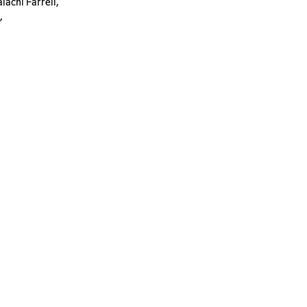
lachi Farrell,
,