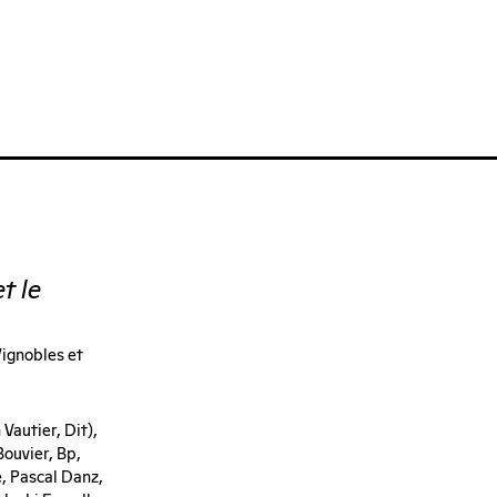
t le
ignobles et
Vautier, Dit),
ouvier, Bp,
e, Pascal Danz,