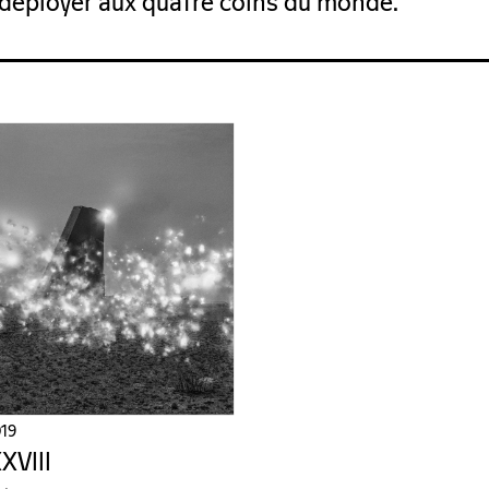
 déployer aux quatre coins du monde.
019
XVIII