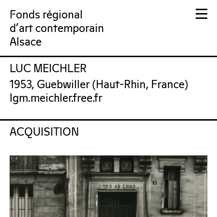
Fonds régional
d'art contemporain
Alsace
LUC MEICHLER
FRAC Alsace
1953, Guebwiller (Haut-Rhin, France)
lgm.meichler.free.fr
ACQUISITION