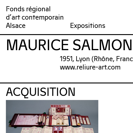
Fonds régional
d'art contemporain
Collection
Venir au FRAC
Qu’est-ce qu’un FRAC ?
Collection en ligne
Prochains rendez-vous
Équipe du FRAC
Artistes
Jardin du FRAC
Réseau et partenai
Dernières acquisit
Por
Alsace
Expositions
MAURICE SALMON
FRAC Alsace
1951, Lyon (Rhône, Franc
www.reliure-art.com
ACQUISITION