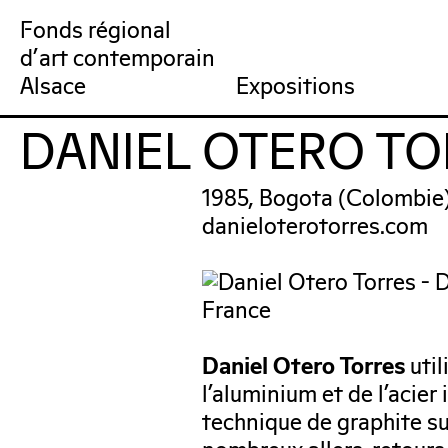
Fonds régional
d'art contemporain
Collection
Venir au FRAC
Qu’est-ce qu’un FRAC ?
Collection en ligne
Prochains rendez-vous
Équipe du FRAC
Artistes
Jardin du FRAC
Réseau et partenai
Dernières acquisit
Por
Alsace
Expositions
DANIEL OTERO TO
FRAC Alsace
1985, Bogota (Colombie
danieloterotorres.com
France
util
Daniel Otero Torres
l’aluminium et de l’acier
technique de graphite su