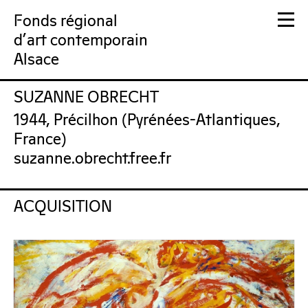
Fonds régional
d'art contemporain
Alsace
SUZANNE OBRECHT
FRAC Alsace
1944, Précilhon (Pyrénées-Atlantiques,
France)
suzanne.obrecht.free.fr
ACQUISITION