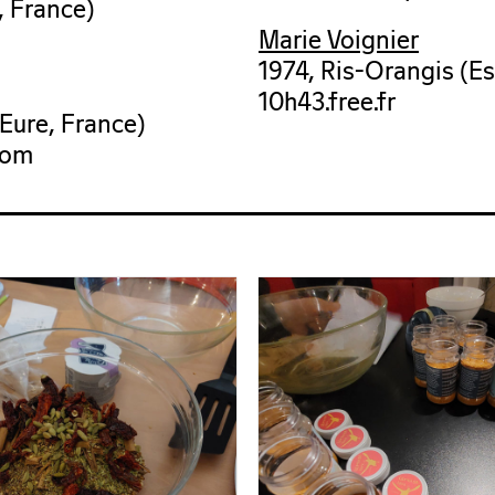
, France)
Marie Voignier
1974, Ris-Orangis (E
10h43.free.fr
(Eure, France)
com