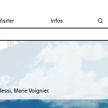
Visiter
Infos
🔍
essi, Marie Voignier.