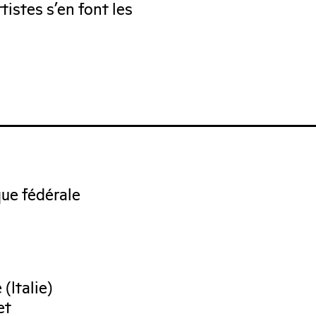
tistes s’en font les
que fédérale
(Italie)
et