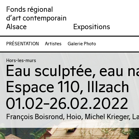
Fonds régional
d'art contemporain
Collection
Venir au FRAC
Qu’est-ce qu’un FRAC ?
Collection en ligne
Prochains rendez-vous
Équipe du FRAC
Artistes
Jardin du FRAC
Réseau et partenai
Dernières acquisit
Por
Alsace
Expositions
FRAC Alsace
PRÉSENTATION
Artistes
Galerie Photo
Hors-les-murs
Eau sculptée, eau n
Espace 110, Illzach
01.02–26.02.2022
François Boisrond, Hoio, Michel Krieger, L