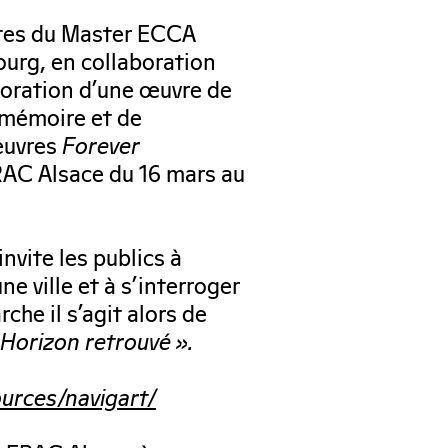
ntes du Master ECCA
bourg, en collaboration
aboration d’une œuvre de
e mémoire et de
œuvres
Forever
RAC Alsace du 16 mars au
nvite les publics à
ne ville et à s’interroger
che il s’agit alors de
 Horizon retrouvé ».
ources/navigart/