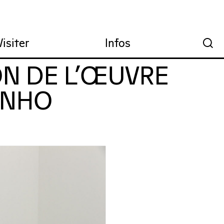
Visiter
Infos
🔍
ION DE L’ŒUVRE
INHO