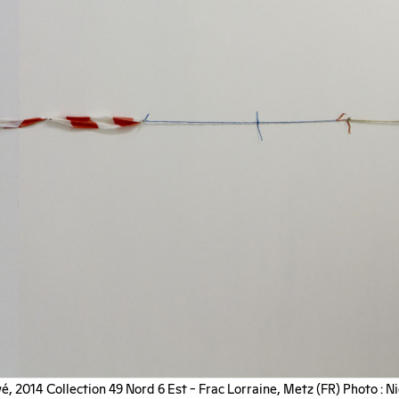
, 2014 Collection 49 Nord 6 Est – Frac Lorraine, Metz (FR) Photo : N