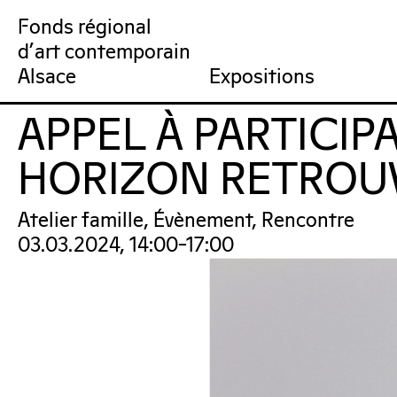
Fonds régional
d'art contemporain
Collection
Venir au FRAC
Qu’est-ce qu’un FRAC ?
Collection en ligne
Prochains rendez-vous
Équipe du FRAC
Artistes
Jardin du FRAC
Réseau et partenai
Dernières acquisit
Por
Alsace
Expositions
APPEL À PARTICIP
FRAC Alsace
HORIZON RETROU
Atelier famille, Évènement, Rencontre
03.03.2024, 14:00–17:00