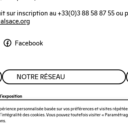
uit sur inscription au +33(0)3 88 58 87 55 ou 
alsace.org
Facebook
NOTRE RÉSEAU
l’exposition
expérience personnalisée basée sur vos préférences et visites répétée
h à 18h
S’abonner à 
 l'intégralité des cookies. Vous pouvez toutefois visiter « Paramétra
s, sur
Mentions lé
ons.
Politique de