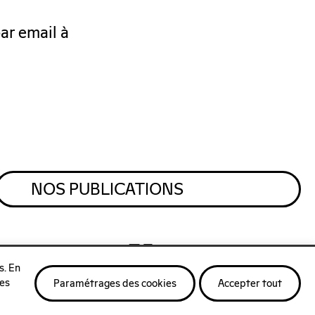
par email à
NOS PUBLICATIONS
s. En
la Newsletter
ges
gales
Paramétrages des cookies
Accepter tout
 confidentialité