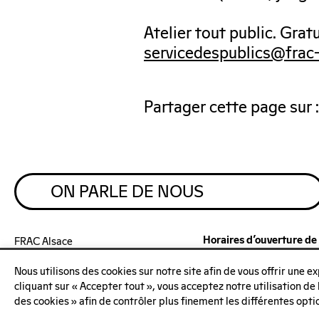
Atelier tout public. Grat
servicedespublics@frac-
Partager cette page sur :
ON PARLE DE NOUS
Horaires d’ouverture de 
FRAC Alsace
1 route de Marckolsheim
au jardin :
F – 67600 SÉLESTAT
Nous utilisons des cookies sur notre site afin de vous offrir une 
Du lundi au samedi de 14
+33(0)388 58 87 55
cliquant sur « Accepter tout », vous acceptez notre utilisation de
Entrée et ateliers gratuit
Contactez-nous
des cookies » afin de contrôler plus finement les différentes opti
inscription