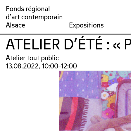
Fonds régional
d'art contemporain
Collection
Venir au FRAC
Qu’est-ce qu’un FRAC ?
Collection en ligne
Prochains rendez-vous
Équipe du FRAC
Artistes
Jardin du FRAC
Réseau et partenai
Dernières acquisit
Por
Alsace
Expositions
ATELIER D’ÉTÉ : «
FRAC Alsace
Atelier tout public
13.08.2022, 10:00–12:00