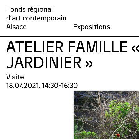
Fonds régional
d'art contemporain
Collection
Venir au FRAC
Qu’est-ce qu’un FRAC ?
Collection en ligne
Prochains rendez-vous
Équipe du FRAC
Artistes
Jardin du FRAC
Réseau et partenai
Dernières acquisit
Por
Alsace
Expositions
ATELIER FAMILLE 
FRAC Alsace
JARDINIER »
Visite
18.07.2021, 14:30–16:30