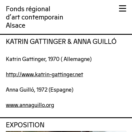
Fonds régional
d'art contemporain
Alsace
KATRIN GATTINGER & ANNA GUILLÓ
FRAC Alsace
Katrin Gattinger, 1970 ( Allemagne)
http://www.katrin-gattinger.net
Anna Guilló, 1972 (Espagne)
www.annaguillo.org
EXPOSITION