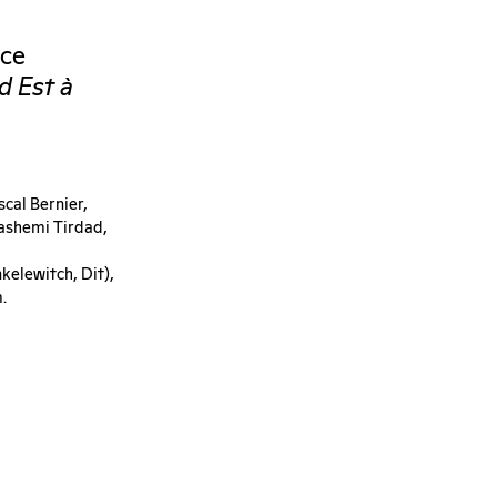
nce
d Est à
scal Bernier,
Hashemi Tirdad,
elewitch, Dit),
.