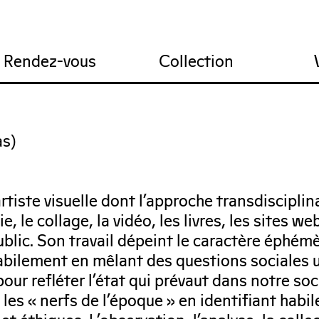
res
ions
tail du FRAC
Recrutement
Projet artistique
Nous contacter
Infos pratiques
Comité technique
Rendez-vous
Collection
as)
tiste visuelle dont l’approche transdisciplin
, le collage, la vidéo, les livres, les sites we
ublic. Son travail dépeint le caractère éphémè
abilement en mêlant des questions sociales 
ur refléter l’état qui prévaut dans notre soc
r les « nerfs de l’époque » en identifiant hab