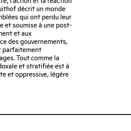
e, l’action et la réaction
ruithof décrit un monde
blées qui ont perdu leur
sée et soumise à une post-
ment et aux
nce des gouvernements,
st parfaitement
mages. Tout comme la
oxale et stratifiée est à
nte et oppressive, légère