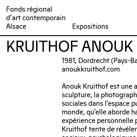
Fonds régional
d'art contemporain
Collection
Venir au FRAC
Qu’est-ce qu’un FRAC ?
Collection en ligne
Prochains rendez-vous
Équipe du FRAC
Artistes
Jardin du FRAC
Réseau et partenai
Dernières acquisit
Por
Alsace
Expositions
KRUITHOF ANOUK
FRAC Alsace
1981, Dordrecht (Pays-B
anoukkruithof.com
Anouk Kruithof est une ar
sculpture, la photographie
sociales dans l’espace p
monde, qu’elle aborde h
expérience personnelle po
Kruithof tente de révéle