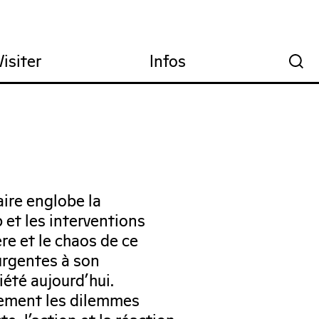
Visiter
Infos
🔍
aire englobe la
b et les interventions
re et le chaos de ce
urgentes à son
iété aujourd’hui.
ilement les dilemmes