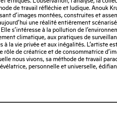
t éthiques. L’observation, l’analyse, la collect
hode de travail réfléchie et ludique. Anouk K
ssant d’images montées, construites et assem
te aujourd’hui une réalité entièrement scénari
lle s’intéresse à la pollution de l’environne
ent climatique, aux pratiques de surveilla
à la vie privée et aux inégalités. L’artiste e
e rôle de créatrice et de consommatrice d’i
uelle nous vivons, sa méthode de travail parad
révélatrice, personnelle et universelle, édifia