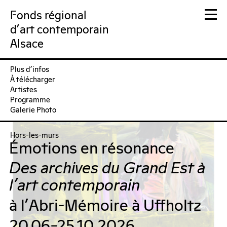
Fonds régional
d'art contemporain
Alsace
Plus d’infos
FRAC Alsace
À télécharger
Artistes
Programme
Galerie Photo
Hors-les-murs
Émotions en résonance
Des archives du Grand Est à
l'art contemporain
à l'Abri-Mémoire à Uffholtz
20.06–25.10.2026