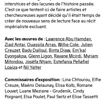
interstices et des lacunes de l’histoire passée.
C’est ce que tentent ici de faire artistes et
chercheureuses ayant décidé qu’il était temps de
créer de nouveaux sens de lecture face au récit
impérialiste excluant.
:
Lawrence Abu Hamdan
,
Avec les œuvres de
Ziad Antar
,
Ouassila Arras
,
Willie Cole
,
Julien
Creuzet
,
Bady Dalloul
,
Binta Diaw
,
Em’kal
Eyongakpa
,
Glenn Ligon
,
Rayane Mcirdi
,
Myriam
Mihindou
,
Josèfa Ntjam
,
Estefania Peñafiel
Loaiza
et
Nil Yalter
: Lina Chtourou, Elfie
Commissaires d’exposition
Creuze, Maémi Delaunay, Elisa Kolb, Romane
Louvet, Luane Meziane – Grudenik, Cindy
Poignant, Elsa Poulet, Paul Seitz et Elise Tassetti