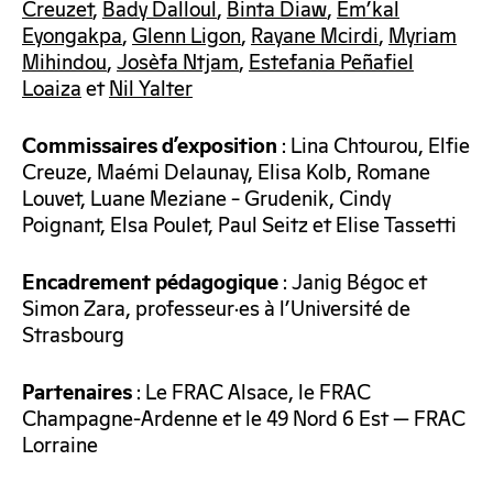
Creuzet
,
Bady Dalloul
,
Binta Diaw
,
Em’kal
Eyongakpa
,
Glenn Ligon
,
Rayane Mcirdi
,
Myriam
Mihindou
,
Josèfa Ntjam
,
Estefania Peñafiel
Loaiza
et
Nil Yalter
: Lina Chtourou, Elfie
Commissaires d’exposition
Creuze, Maémi Delaunay, Elisa Kolb, Romane
Louvet, Luane Meziane – Grudenik, Cindy
Poignant, Elsa Poulet, Paul Seitz et Elise Tassetti
: Janig Bégoc et
Encadrement
pédagogique
Simon Zara, professeur·es à l’Université de
Strasbourg
: Le FRAC Alsace, le FRAC
Partenaires
Champagne-Ardenne et le 49 Nord 6 Est — FRAC
Lorraine