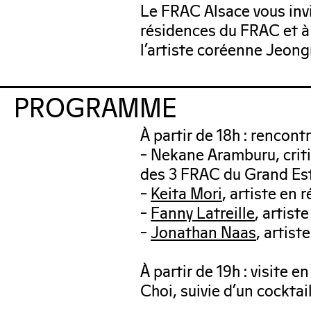
Le FRAC Alsace vous invit
résidences du FRAC et à
l’artiste coréenne Jeon
PROGRAMME
À partir de 18h : rencon
– Nekane Aramburu, criti
des 3 FRAC du Grand Es
–
Keita Mori
, artiste en
–
Fanny Latreille
, artis
–
Jonathan Naas
, artis
À partir de 19h : visite 
Choi, suivie d’un cocktail