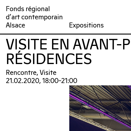
Fonds régional
d'art contemporain
Collection
Venir au FRAC
Qu’est-ce qu’un FRAC ?
Collection en ligne
Prochains rendez-vous
Équipe du FRAC
Artistes
Jardin du FRAC
Réseau et partenai
Dernières acquisit
Por
Alsace
Expositions
VISITE EN AVANT-
FRAC Alsace
RÉSIDENCES
Rencontre, Visite
21.02.2020, 18:00–21:00